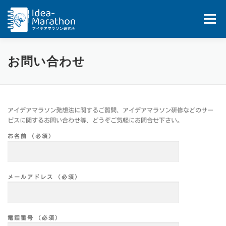
コ
ン
メニュー
テ
ン
ツ
へ
HOME
IDEA-MARATHON
SERVICES
お問い合わせ
ス
キ
ッ
JOB
BLOG&UPDATES
BOOKS
プ
アイデアマラソン発想法に関するご質問、アイデアマラソン研修などのサー
ビスに関するお問い合わせ等、どうぞご気軽にお問合せ下さい。
COMPANY
CONTACT
お名前 (必須)
メールアドレス (必須)
電話番号 (必須)