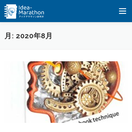
コ
ン
メニュー
テ
ン
ツ
へ
HOME
IDEA-MARATHON
SERVICES
月:
2020年8月
ス
キ
ッ
JOB
BLOG&UPDATES
BOOKS
プ
COMPANY
CONTACT