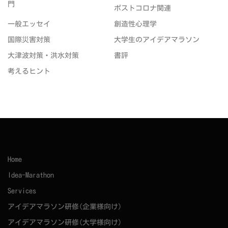
門
ポストコロナ関連
一般エッセイ
創造性心理学
国際災害対策
大学生のアイデアマラソン
大津波対策・洪水対策
書評
考えるヒント
Home
Idea-Marathon
Services
アイデアマラソン研修(企業様向け)
アイデアマラソン研修(大学様向け)