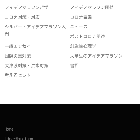
アイデアマラソン哲学
アイデアマラソン関係
コロナ対策・対応
コロナ自粛
シルバー・アイデアマラソン入
ニュース
門
ポストコロナ関連
一般エッセイ
創造性心理学
国際災害対策
大学生のアイデアマラソン
大津波対策・洪水対策
書評
考えるヒント
Home
Idea-Marathon