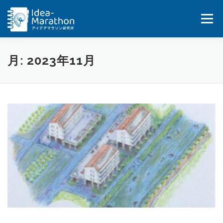
コ
ン
メニュー
テ
ン
ツ
へ
HOME
IDEA-MARATHON
SERVICES
月:
2023年11月
ス
キ
ッ
JOB
BLOG&UPDATES
BOOKS
プ
COMPANY
CONTACT