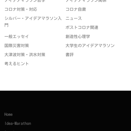
アイデアマラソン哲学
アイデアマラソン関係
コロナ対策・対応
コロナ自粛
シルバー・アイデアマラソン入
ニュース
門
ポストコロナ関連
一般エッセイ
創造性心理学
国際災害対策
大学生のアイデアマラソン
大津波対策・洪水対策
書評
考えるヒント
Home
Idea-Marathon