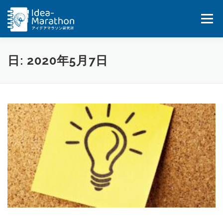
コ
ン
メニュー
テ
ン
ツ
へ
HOME
IDEA-MARATHON
SERVICES
日:
2020年5月7日
ス
キ
ッ
JOB
BLOG&UPDATES
BOOKS
プ
COMPANY
CONTACT