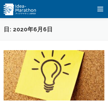
コ
ン
メニュー
テ
ン
ツ
へ
HOME
IDEA-MARATHON
SERVICES
日:
2020年6月6日
ス
キ
ッ
JOB
BLOG&UPDATES
BOOKS
プ
COMPANY
CONTACT