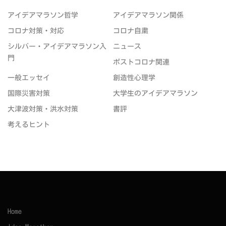
アイデアマラソン哲学
アイデアマラソン関係
コロナ対策・対応
コロナ自粛
シルバー・アイデアマラソン入
ニュース
門
ポストコロナ関連
一般エッセイ
創造性心理学
国際災害対策
大学生のアイデアマラソン
大津波対策・洪水対策
書評
考えるヒント
Home