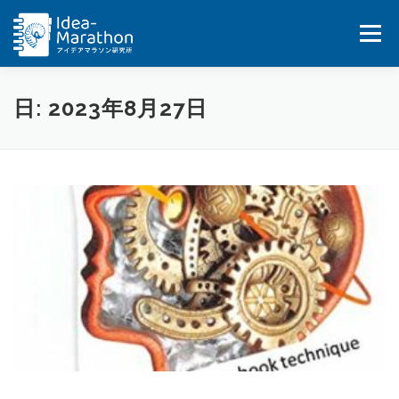
コ
ン
メニュー
テ
ン
ツ
へ
HOME
IDEA-MARATHON
SERVICES
日:
2023年8月27日
ス
キ
ッ
JOB
BLOG&UPDATES
BOOKS
プ
COMPANY
CONTACT