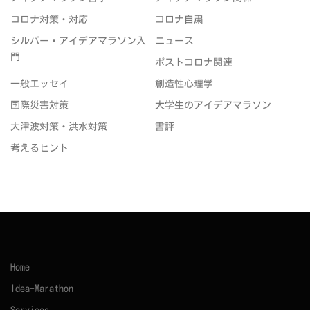
コロナ対策・対応
コロナ自粛
シルバー・アイデアマラソン入
ニュース
門
ポストコロナ関連
一般エッセイ
創造性心理学
国際災害対策
大学生のアイデアマラソン
大津波対策・洪水対策
書評
考えるヒント
Home
Idea-Marathon