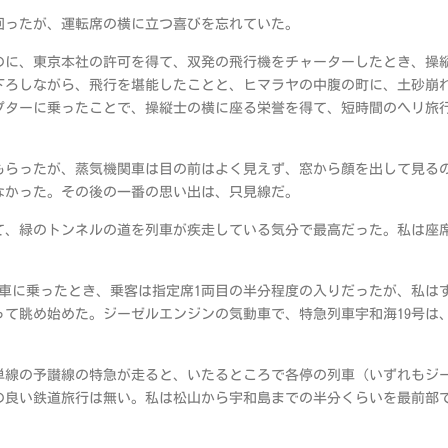
回ったが、運転席の横に立つ喜びを忘れていた。
のに、東京本社の許可を得て、双発の飛行機をチャーターしたとき、操
下ろしながら、飛行を堪能したことと、ヒマラヤの中腹の町に、土砂崩
プターに乗ったことで、操縦士の横に座る栄誉を得て、短時間のヘリ旅
もらったが、蒸気機関車は目の前はよく見えず、窓から顔を出して見る
なかった。その後の一番の思い出は、只見線だ。
て、緑のトンネルの道を列車が疾走している気分で最高だった。私は座
車に乗ったとき、乗客は指定席1両目の半分程度の入りだったが、私は
て眺め始めた。ジーゼルエンジンの気動車で、特急列車宇和海19号は
単線の予讃線の特急が走ると、いたるところで各停の列車（いずれもジ
の良い鉄道旅行は無い。私は松山から宇和島までの半分くらいを最前部