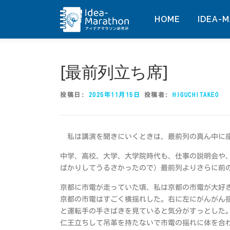
コ
ン
HOME
IDEA-
テ
ン
ツ
へ
[最前列立ち席]
ス
キ
投稿日:
2025年11月15日
投稿者:
HIGUCHITAKEO
ッ
プ
私は講演を聞きにいくときは、最前列の真ん中に
中学、高校、大学、大学院時代も、仕事の説明会や
ばかりしてうるさかったので）最前列よりさらに前
京都に市電が走っていた頃、私は京都の市電が大好
京都の市電はすごく横揺れした。右に左にがんがん
と運転手の手さばきを見ていると気分がすっとした
仁王立ちして吊革を持たないで市電の揺れに体を合