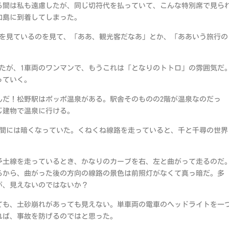
る間は私も遠慮したが、同じ切符代を払っていて、こんな特別席で見ら
和島に到着してしまった。
前を見ているのを見て、「ああ、観光客だなあ」とか、「ああいう旅行の
。
たが、1車両のワンマンで、もうこれは「となりのトトロ」の雰囲気だ
っていく。
だ！松野駅はポッポ温泉がある。駅舎そのものの2階が温泉なのだっ
じ建物で温泉に行ける。
間には暗くなっていた。くねくね線路を走っていると、千と千尋の世界
土線を走っているとき、かなりのカーブを右、左と曲がって走るのだ
るから、曲がった後の方向の線路の景色は前照灯がなくて真っ暗だ。多
が、見えないのではないか？
も、土砂崩れがあっても見えない。単車両の電車のヘッドライトを一
れば、事故を防げるのではと思った。