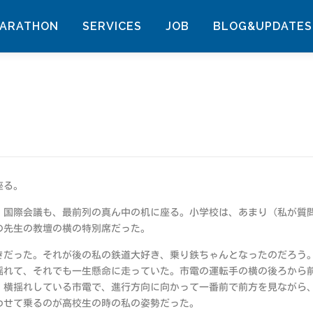
MARATHON
SERVICES
JOB
BLOG&UPDATES
座る。
、国際会議も、最前列の真ん中の机に座る。小学校は、あまり（私が質
の先生の教壇の横の特別席だった。
きだった。それが後の私の鉄道大好き、乗り鉄ちゃんとなったのだろう
揺れて、それでも一生懸命に走っていた。市電の運転手の横の後ろから
。横揺れしている市電で、進行方向に向かって一番前で前方を見ながら
わせて乗るのが高校生の時の私の姿勢だった。