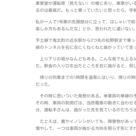
車掌室が運転席（見えない）の横にあり、車掌がい
るのは最高だ。もっと乗っていたいと思ったら、宇
私が一人で1号車の先頭部分に立って、はしゃいで
楽しみ方もあるんだな」とか、思われたに違いない
予土線で鬼北町の近永駅から2つ先の松野駅まで乗っ
緑のトンネルを右に左にくねくねと曲がっていて走
上り下りの坂がなんどもある。こんな坂でも上るん
た。駅舎の入り口を出たところを右に曲がると、同
帰りの列車までの1時間を温泉にはいり、帰りの時
だった。
その時に思いついた発想がある。単車両の単線の予
その時、車両の前照灯は、当然電車の動きに合わせ
分、運転手さんは、曲がった先を見ているのだろう
たとえば、鹿やイノシシがいても、障害物があって
増やして、一つは車両が曲がる方向を照らす形にす