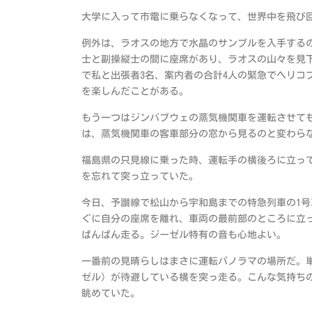
大学に入って市電に乗らなくなって、世界中を飛び
例外は、ラオスの地方で水晶のサンプルを入手する
士と副操縦士の間に座席があり、ラオスの山々を見
で私と出張者3名、案内者の合計4人の緊急でヘリコ
を楽しんだことがある。
もう一つはジンバブウェの蒸気機関車を運転させて
は、蒸気機関車の客車部分の窓から見るのと変わら
福島県の只見線に乗った時、運転手の横後ろに立っ
を忘れて突っ立っていた。
今日、予讃線で松山から宇和島までの特急列車の1号
ぐに自分の座席を離れ、車両の最前部のところに立っ
ばんばん走る。ジーゼル特有の音も心地よい。
一番前の見晴らしはまさに運転パノラマの場所だ。
ゼル）が待避している横を突っ走る。こんな気持ち
眺めていた。