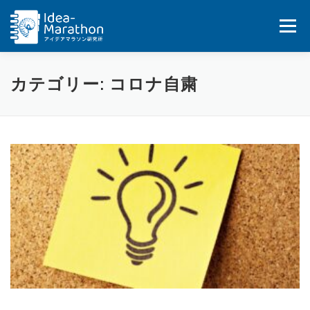
コ
ン
メニュー
テ
ン
ツ
へ
HOME
IDEA-MARATHON
SERVICES
カテゴリー:
コロナ自粛
ス
キ
ッ
JOB
BLOG&UPDATES
BOOKS
プ
COMPANY
CONTACT