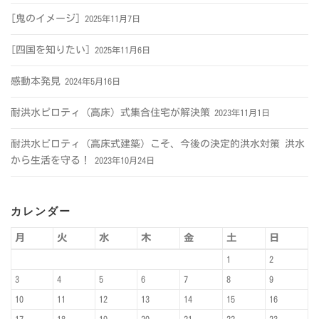
[鬼のイメージ]
2025年11月7日
[四国を知りたい]
2025年11月6日
感動本発見
2024年5月16日
耐洪水ピロティ（高床）式集合住宅が解決策
2023年11月1日
耐洪水ピロティ（高床式建築）こそ、今後の決定的洪水対策 洪水
から生活を守る！
2023年10月24日
カレンダー
月
火
水
木
金
土
日
1
2
3
4
5
6
7
8
9
10
11
12
13
14
15
16
17
18
19
20
21
22
23