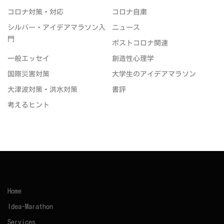
コロナ対策・対応
コロナ自粛
シルバー・アイデアマラソン入
ニュース
門
ポストコロナ関連
一般エッセイ
創造性心理学
国際災害対策
大学生のアイデアマラソン
大津波対策・洪水対策
書評
考えるヒント
Home
Idea-Marathon
Services