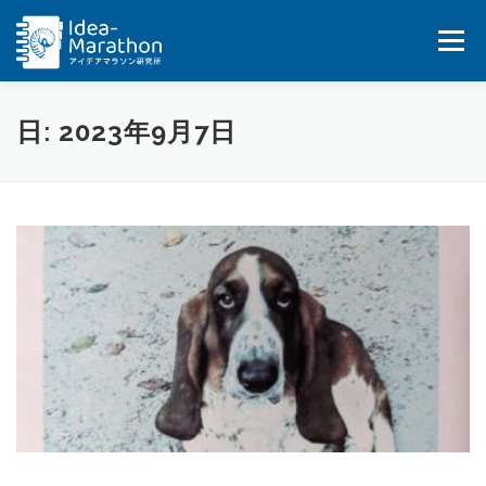
コ
ン
メニュー
テ
ン
ツ
へ
HOME
IDEA-MARATHON
SERVICES
日:
2023年9月7日
ス
キ
ッ
JOB
BLOG&UPDATES
BOOKS
プ
COMPANY
CONTACT