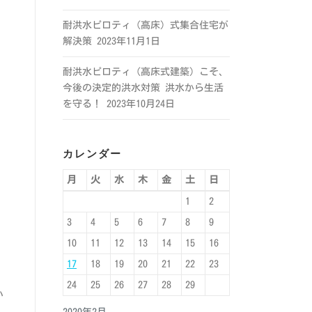
耐洪水ピロティ（高床）式集合住宅が
解決策
2023年11月1日
耐洪水ピロティ（高床式建築）こそ、
今後の決定的洪水対策 洪水から生活
を守る！
2023年10月24日
カレンダー
月
火
水
木
金
土
日
1
2
。
3
4
5
6
7
8
9
10
11
12
13
14
15
16
17
18
19
20
21
22
23
24
25
26
27
28
29
い