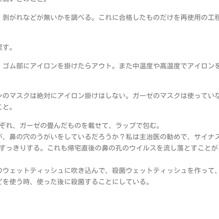
、剥がれなどが無いかを調べる。これに合格したものだけを再使用の工
戻す。
。ゴム部にアイロンを掛けたらアウト。また中温度や高温度でアイロン
ンのマスクは絶対にアイロン掛けはしない。ガーゼのマスクは使ってい
こと。
れぞれ、ガーゼの畳んだものを載せて、ラップで包む。
が、鼻の穴のうがいをしているだろうか？私は主治医の勧めで、サイナ
くすっきりする。これも帰宅直後の鼻の孔のウイルスを流し落とすことが
のウェットティッシュに吹き込んで、殺菌ウェットティッシュを作って
どを使う時、使った後に殺菌することにしている。