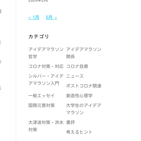
2020年2月
程
« 1月
5月 »
カテゴリ
を
アイデアマラソン
アイデアマラソン
哲学
関係
な
コロナ対策・対応
コロナ自粛
シルバー・アイデ
ニュース
アマラソン入門
ポストコロナ関連
ス
一般エッセイ
創造性心理学
国際災害対策
大学生のアイデア
、
マラソン
大津波対策・洪水
書評
対策
考えるヒント